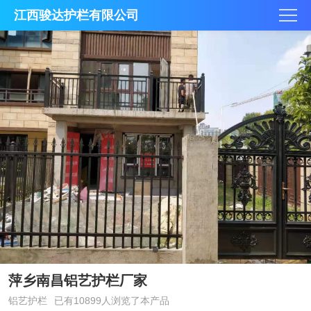
江西骏达护栏有限公司
萍乡南昌铝艺护栏厂家
铝艺护栏
已有10899人浏览了本产品